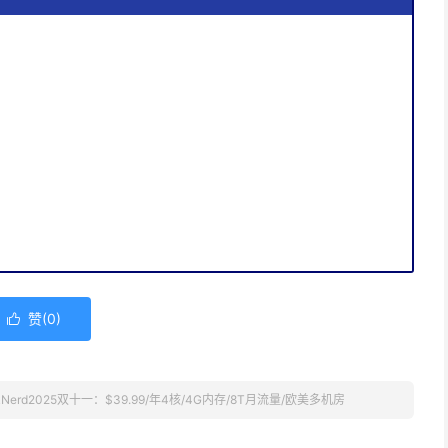
赞(
0
)

kNerd2025双十一：$39.99/年4核/4G内存/8T月流量/欧美多机房