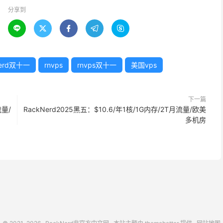
分享到





nerd双十一
rnvps
rnvps双十一
美国vps
下一篇
流量/
RackNerd2025黑五：$10.6/年1核/1G内存/2T月流量/欧美
多机房