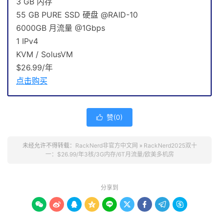
3 GB 内存
55 GB PURE SSD 硬盘 @RAID-10
6000GB 月流量 @1Gbps
1 IPv4
KVM / SolusVM
$26.99/年
点击购买
赞(
0
)

未经允许不得转载：
RackNerd非官方中文网
»
RackNerd2025双十
一：$26.99/年3核/3G内存/6T月流量/欧美多机房
分享到








